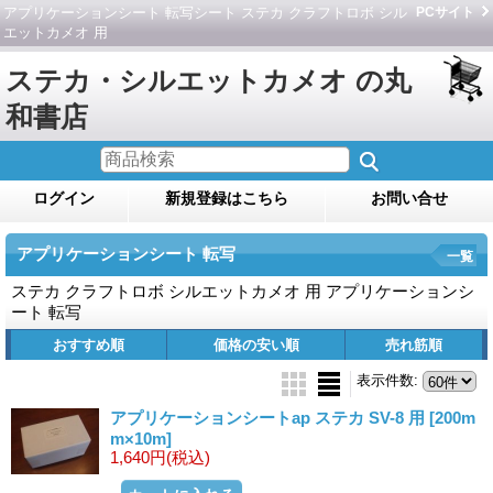
アプリケーションシート 転写シート ステカ クラフトロボ シル
PCサイト
エットカメオ 用
ステカ・シルエットカメオ の丸
和書店
ログイン
新規登録はこちら
お問い合せ
アプリケーションシート 転写
一覧
ステカ クラフトロボ シルエットカメオ 用 アプリケーションシ
ート 転写
おすすめ順
価格の安い順
売れ筋順
表示件数
:
アプリケーションシートap ステカ SV-8 用
[200m
m×10m]
1,640円
(税込)