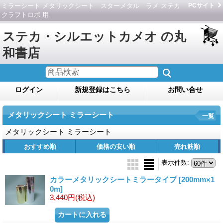
ミラーシート メタリックシート スターメタル ラメ ステカ
PCサイト
クラフトロボ 用
ステカ・シルエットカメオ の丸
和書店
ログイン
新規登録はこちら
お問い合せ
メタリックシート ミラーシート
一覧
メタリックシート ミラーシート
おすすめ順
価格の安い順
売れ筋順
表示件数
:
カラーメタリックシートミラータイプ
[200mm×1
0m]
3,440円
(税込)