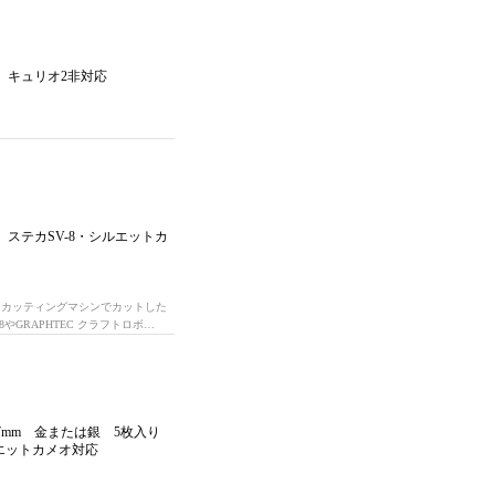
ボ、キュリオ2非対応
り ステカSV-8・シルエットカ
 カッティングマシンでカットした
GRAPHTEC クラフトロボ…
97mm 金または銀 5枚入り
ルエットカメオ対応