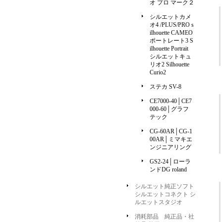
オ プロ マーク２
シルエットカメ
オ4 /PLUS/PRO s
ilhouette CAMEO
ポートレート3 S
ilhouette Portrait
シルエットキュ
リオ2 Silhouette
Curio2
ステカ SV-8
CE7000-40│CE7
000-60│グラフ
テック
CG-60AR│CG-1
00AR│ミマキエ
ンジニアリング
GS2-24│ローラ
ンドDG roland
シルエット純正ソフト
シルエットコネクト シ
ルエットスタジオ
消耗部品 純正品・社