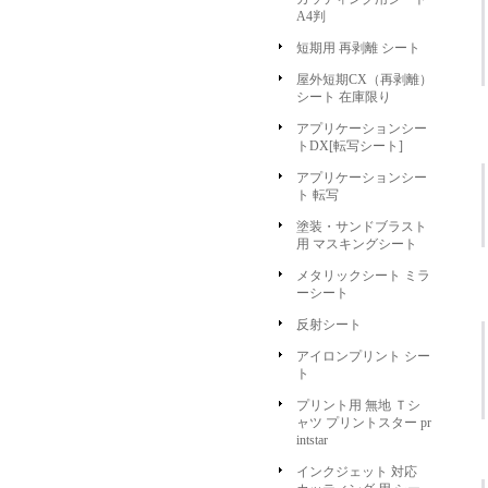
A4判
短期用 再剥離 シート
屋外短期CX（再剥離）
シート 在庫限り
アプリケーションシー
トDX[転写シート]
アプリケーションシー
ト 転写
塗装・サンドブラスト
用 マスキングシート
メタリックシート ミラ
ーシート
反射シート
アイロンプリント シー
ト
プリント用 無地 Ｔシ
ャツ プリントスター pr
intstar
インクジェット 対応