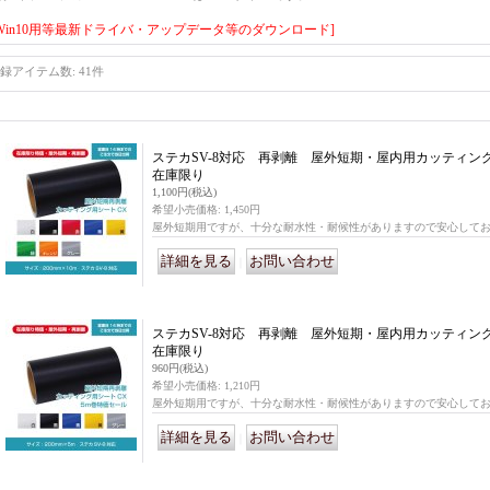
[Win10用等最新ドライバ・アップデータ等のダウンロード]
録アイテム数
:
41件
ステカSV-8対応 再剥離 屋外短期・屋内用カッティング用
在庫限り
1,100円
(税込)
希望小売価格
:
1,450円
屋外短期用ですが、十分な耐水性・耐候性がありますので安心して
｜
ステカSV-8対応 再剥離 屋外短期・屋内用カッティング
在庫限り
960円
(税込)
希望小売価格
:
1,210円
屋外短期用ですが、十分な耐水性・耐候性がありますので安心して
｜