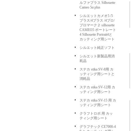
ルファプラス Silhouette
Cameo 5α plus
シルエットカメオ5 /5
プラス/4プラス /4プロ/
プロマーク２ silhouette
CAMEO5 ポートレート
4 Silhouette Portrait4と
カッティング用シート
シルエット純正ソフト
シルエット新製品用消
耗品
ステカ stika SV-8用 カ
ッティング用シートと
消耗品
ステカ stika SV-12用 カ
ッティング用シート
ステカ stika SV-15 用 カ
ッティング用シート
クラフトロボ 用 カッ
ティング用シート
グラフテック CE7000-4