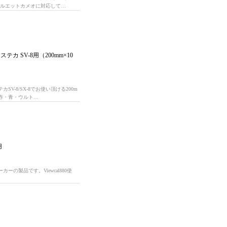
ボ、シルエットカメオに対応して…
カ SV-8用（200mm×10
-8/SX-8でお使い頂ける200m
・赤・青・ウルト…
用
の製品です。Viewcal880使