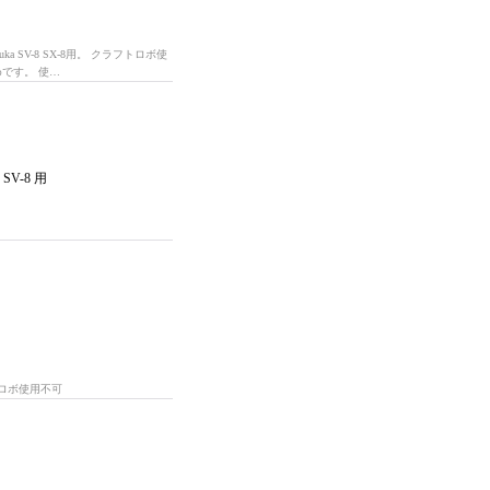
SV-8 SX-8用。 クラフトロボ使
です。 使…
V-8 用
トロボ使用不可