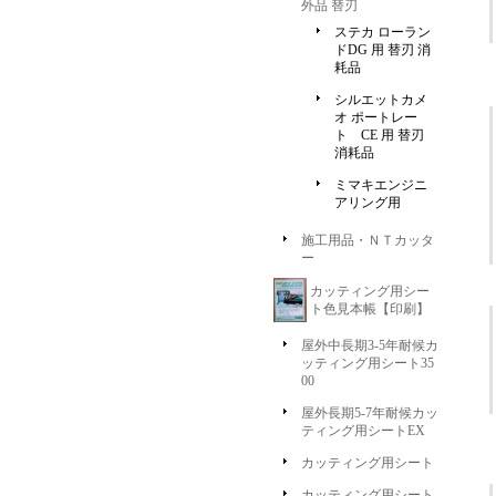
外品 替刃
ステカ ローラン
ドDG 用 替刃 消
耗品
シルエットカメ
オ ポートレー
ト CE 用 替刃
消耗品
ミマキエンジニ
アリング用
施工用品・ＮＴカッタ
ー
カッティング用シー
ト色見本帳【印刷】
屋外中長期3-5年耐候カ
ッティング用シート35
00
屋外長期5-7年耐候カッ
ティング用シートEX
カッティング用シート
カッティング用シート