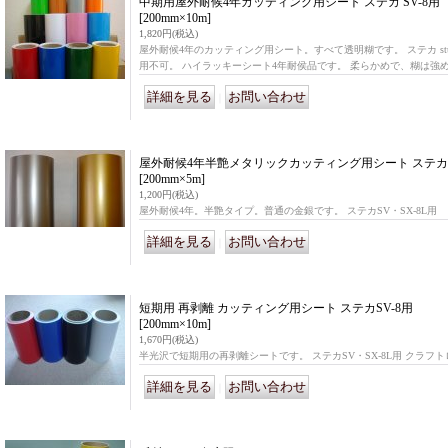
中期用屋外耐候4年カッティング用シート ステカ SV-8用
[200mm×10m]
1,820円
(税込)
屋外耐候4年のカッティング用シート。すべて透明糊です。 ステカ stuka 
用不可。 ハイラッキーシート4年耐侯品です。 柔らかめで、糊は強め
｜
屋外耐候4年半艶メタリックカッティング用シート ステカ S
[200mm×5m]
1,200円
(税込)
屋外耐候4年。半艶タイプ。普通の金銀です。 ステカSV・SX-8L用
｜
短期用 再剥離 カッティング用シート ステカSV-8用
[200mm×10m]
1,670円
(税込)
半光沢で短期用の再剥離シートです。 ステカSV・SX-8L用 クラフ
｜