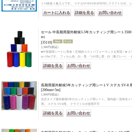
ト14色各１枚入りです。 ステカSV-8やGRAPHTEC クラフトロ
｜
｜
セール 中長期用屋外耐候3-5年カッティング用シート3500 ステ
m）
[35110]
2,380円
(税込)
■中長期用シートに革命！圧倒的コストパフォーマンスを実現！■ ステカSV
m×10mです。 フィルム色：白・黒・つや消し黒・白（裏グレー）
｜
長期用屋外耐候5年カッティング用シートV ステカ SV-8 
[200mm×5m]
1,800円
(税込)
光沢タイプ屋外耐候5年のカッティング用シート。国内超一流有名メーカー
用。 ステカ SV-8用。 クラフトロボ使用不可
｜