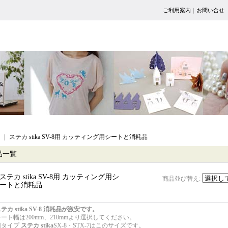
ご利用案内
｜
お問い合せ
｜
ステカ stika SV-8用 カッティング用シートと消耗品
品一覧
ステカ stika SV-8用 カッティング用シ
商品並び替え
:
ートと消耗品
テカ stika SV-8
消耗品が激安です。
シート幅は200mm、210mmより選択してください。
旧タイプ
ステカ
stika
SX-8・STX-7はこのサイズです。