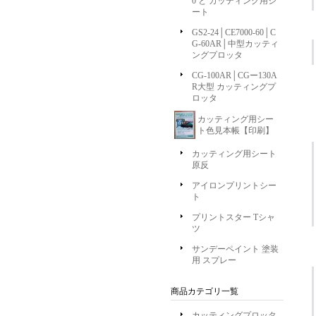
0 と カッティング用シ
ート
GS2-24│CE7000-60│C
G-60AR│中型カッティ
ングプロッタ
CG-100AR│CGー130A
R大型 カッティングプ
ロッタ
カッティング用シー
ト色見本帳【印刷】
カッティング用シート
原反
アイロンプリントシー
ト
プリントスター Tシャ
ツ
サンデーペイント 塗装
用 スプレー
商品カテゴリ一覧
カッティングプロッタ