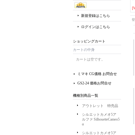
新規登録はこちら
登
ログインはこちら
ショッピングカート
カートの中身
カートは空です。
ミマキ CG価格 お問合せ
GS2-24 価格お問合せ
機種別商品一覧
アウトレット 特売品
シルエットカメオ5ア
ルファ SilhouetteCameo5
α
シルエットカメオ5ア