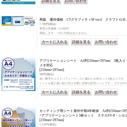
｜
再販 優待価格 CTグラフィティM ver.4 クラフトロ
7,700円
(税込)
希望小売価格
:
11,000円
再販します。 CDに印刷はありません。
｜
｜
アプリケーションシート A4判210mm×297mm 5枚入
メオ対応
[210mm×297mm]
380円
(税込)
使い勝手やコストパフォーマンスに優れたA4判カット5枚入りです。
シートを施工面に貼り付ける際に必要な転写シートです。 ステカSV-8や
｜
｜
カッティング用シート屋外中期4年耐候 A4判210mm×2
+アプリケーションシート5枚セット ステカSV-8・シ
[210mm×297mm]
1,120円
(税込)