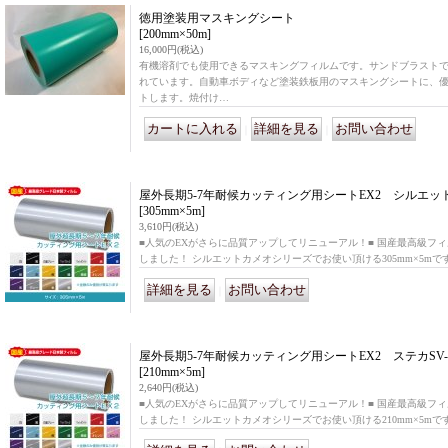
徳用塗装用マスキングシート
[200mm×50m]
16,000円
(税込)
有機溶剤でも使用できるマスキングフィルムです。サンドブラスト
れています。自動車ボディなど塗装鉄板用のマスキングシートに、
トします。焼付け…
｜
｜
屋外長期5-7年耐候カッティング用シートEX2 シルエットカ
[305mm×5m]
3,610円
(税込)
■人気のEXがさらに品質アップしてリニューアル！■ 国産最高級フ
しました！ シルエットカメオシリーズでお使い頂ける305mm×5mです。 
｜
屋外長期5-7年耐候カッティング用シートEX2 ステカSV-
[210mm×5m]
2,640円
(税込)
■人気のEXがさらに品質アップしてリニューアル！■ 国産最高級フ
しました！ シルエットカメオシリーズでお使い頂ける210mm×5mです。 