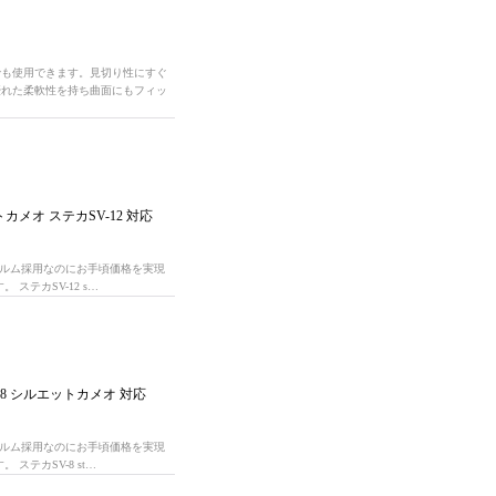
でも使用できます。見切り性にすぐ
優れた柔軟性を持ち曲面にもフィッ
メオ ステカSV-12 対応
ィルム採用なのにお手頃価格を実現
ステカSV-12 s…
8 シルエットカメオ 対応
ィルム採用なのにお手頃価格を実現
ステカSV-8 st…