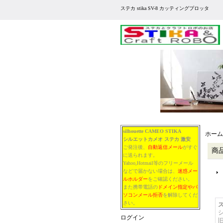
ステカ stika SV-8 カッティングプロッタ
silhouette CAMEO STIKA
ホーム
シルエットカメオ
ステカ
激安
ご発注後、
自動返信メール
がすぐ
商
に送られます。
Yahoo,Hotmail等のフリーメール
などで届かない場合は、
迷惑メー
ルホルダー
をご確認ください。
また携帯電話の
ドメイン指定やパ
ソコンメール拒否
を解除してくだ
さい。
ス
ログイン