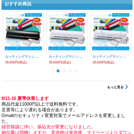
おすすめ商品
カッティングマシン シルエットカメオ5アルファ マットブラック Silhouette Cameo5α カッティング用シートA4判14色各1枚+転写シート14枚 マスキングシート2枚 アイロンシート1枚 スターターセット
カッティングマシン シルエットカメオ5アルファ ホワイト Silhouette Cameo5α カッティング用シートA4判14色各1枚+転写シート14枚 マスキングシート2枚 アイロンシート1枚スターターセット
カッティングマシン シルエットカメオ5アルファ ビアンコカララ Silhouette Cameo5α カッティング用シートA4判14色各1枚+転写シート14枚 マスキングシート2枚 アイロンシート1枚スターターセット
39,600円
(税込)
39,600円
(税込)
39,600円
(税込)
もっと見る
8/11-16 夏季休業します
商品代金11000円以上で送料無料です。
災害等により遅れる場合があります。
Gmailのセキュリティ変更対策でメールアドレスを変更しまし
た。
経営移譲に伴い、振込先が変更になりました。
納品書は同梱しますが、直送時は発送後、マイページよりダウン