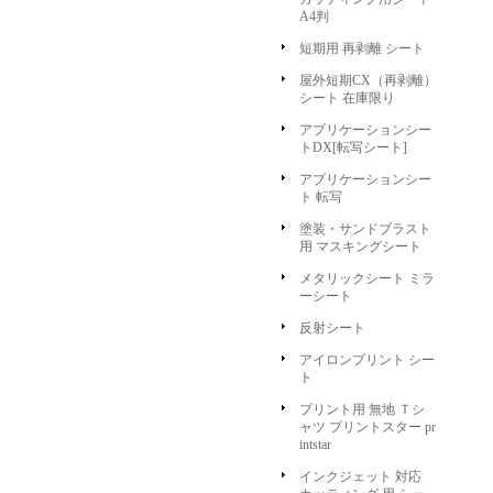
A4判
短期用 再剥離 シート
屋外短期CX（再剥離）
シート 在庫限り
アプリケーションシー
トDX[転写シート]
アプリケーションシー
ト 転写
塗装・サンドブラスト
用 マスキングシート
メタリックシート ミラ
ーシート
反射シート
アイロンプリント シー
ト
プリント用 無地 Ｔシ
ャツ プリントスター pr
intstar
インクジェット 対応