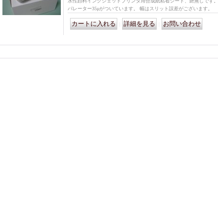
水性顔料インクジェットプリンタ用合成紙粘着シート、艶無しです。 
パレーター35μがついています。 幅はスリット誤差がございます。
｜
｜