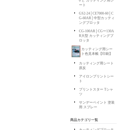
0 と カッティング用シ
ート
GS2-24│CE7000-60│C
G-60AR│中型カッティ
ングプロッタ
CG-100AR│CGー130A
R大型 カッティングプ
ロッタ
カッティング用シー
ト色見本帳【印刷】
カッティング用シート
原反
アイロンプリントシー
ト
プリントスター Tシャ
ツ
サンデーペイント 塗装
用 スプレー
商品カテゴリ一覧
カッティングプロッタ