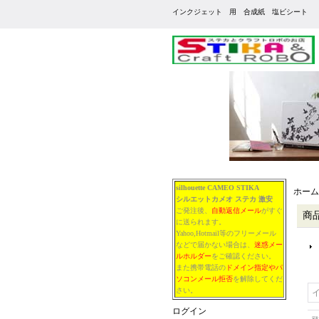
インクジェット 用 合成紙 塩ビシート
silhouette CAMEO STIKA
ホーム
シルエットカメオ
ステカ
激安
ご発注後、
自動返信メール
がすぐ
商
に送られます。
Yahoo,Hotmail等のフリーメール
などで届かない場合は、
迷惑メー
ルホルダー
をご確認ください。
また携帯電話の
ドメイン指定やパ
ソコンメール拒否
を解除してくだ
さい。
ログイン