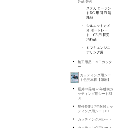
外品 替刃
ステカ ローラン
ドDG 用 替刃 消
耗品
シルエットカメ
オ ポートレー
ト CE 用 替刃
消耗品
ミマキエンジニ
アリング用
施工用品・ＮＴカッタ
ー
カッティング用シー
ト色見本帳【印刷】
屋外中長期3-5年耐候カ
ッティング用シート35
00
屋外長期5-7年耐候カッ
ティング用シートEX
カッティング用シート
カッティング用シート