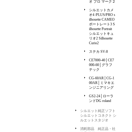
オ プロ マーク２
シルエットカメ
オ4 /PLUS/PRO s
ilhouette CAMEO
ポートレート3 S
ilhouette Portrait
シルエットキュ
リオ2 Silhouette
Curio2
ステカ SV-8
CE7000-40│CE7
000-60│グラフ
テック
CG-60AR│CG-1
00AR│ミマキエ
ンジニアリング
GS2-24│ローラ
ンドDG roland
シルエット純正ソフト
シルエットコネクト シ
ルエットスタジオ
消耗部品 純正品・社