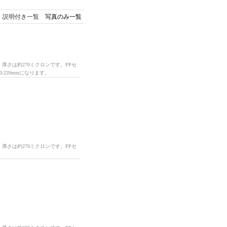
説明付き一覧
写真のみ一覧
厚さは約270ミクロンです。PPセ
-220mmになります。
厚さは約270ミクロンです。PPセ