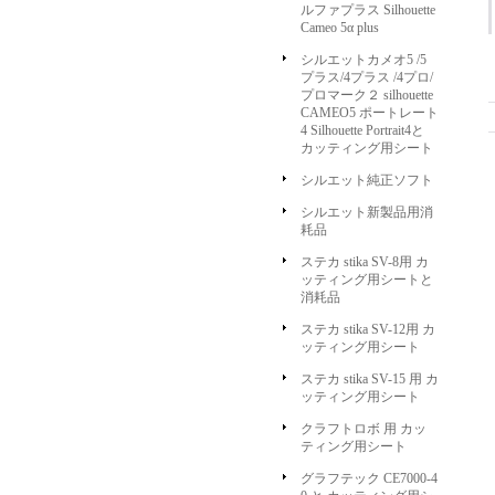
ルファプラス Silhouette
Cameo 5α plus
シルエットカメオ5 /5
プラス/4プラス /4プロ/
プロマーク２ silhouette
CAMEO5 ポートレート
4 Silhouette Portrait4と
カッティング用シート
シルエット純正ソフト
シルエット新製品用消
耗品
ステカ stika SV-8用 カ
ッティング用シートと
消耗品
ステカ stika SV-12用 カ
ッティング用シート
ステカ stika SV-15 用 カ
ッティング用シート
クラフトロボ 用 カッ
ティング用シート
グラフテック CE7000-4