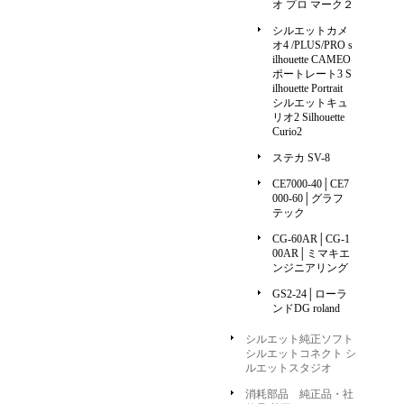
オ プロ マーク２
シルエットカメ
オ4 /PLUS/PRO s
ilhouette CAMEO
ポートレート3 S
ilhouette Portrait
シルエットキュ
リオ2 Silhouette
Curio2
ステカ SV-8
CE7000-40│CE7
000-60│グラフ
テック
CG-60AR│CG-1
00AR│ミマキエ
ンジニアリング
GS2-24│ローラ
ンドDG roland
シルエット純正ソフト
シルエットコネクト シ
ルエットスタジオ
消耗部品 純正品・社