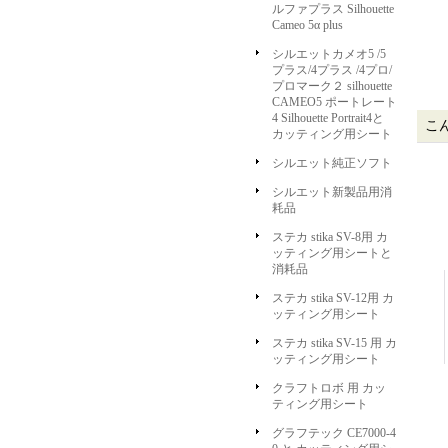
ルファプラス Silhouette
Cameo 5α plus
シルエットカメオ5 /5
プラス/4プラス /4プロ/
プロマーク２ silhouette
CAMEO5 ポートレート
4 Silhouette Portrait4と
こ
カッティング用シート
シルエット純正ソフト
シルエット新製品用消
耗品
ステカ stika SV-8用 カ
ッティング用シートと
消耗品
ステカ stika SV-12用 カ
ッティング用シート
ステカ stika SV-15 用 カ
ッティング用シート
クラフトロボ 用 カッ
ティング用シート
グラフテック CE7000-4