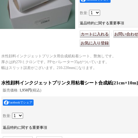
数量
:
返品特約に関する重要事項
｜
水性顔料インクジェットプリンタ用合成紙粘着シート、艶無しです。
厚さは約270ミクロンです。PPセパレーター35μがついています。
幅はスリット誤差がございます。210-220mmになります。
水性顔料インクジェットプリンタ用粘着シート合成紙
[
21cm×10m
]
販売価格
:
1,950円
(税込)
Facebookでシェア
数量
:
返品特約に関する重要事項