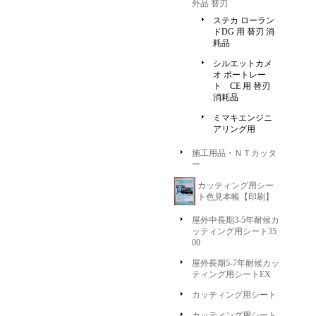
外品 替刃
ステカ ローラン
ドDG 用 替刃 消
耗品
シルエットカメ
オ ポートレー
ト CE 用 替刃
消耗品
ミマキエンジニ
アリング用
施工用品・ＮＴカッタ
ー
カッティング用シー
ト色見本帳【印刷】
屋外中長期3-5年耐候カ
ッティング用シート35
00
屋外長期5-7年耐候カッ
ティング用シートEX
カッティング用シート
カッティング用シート