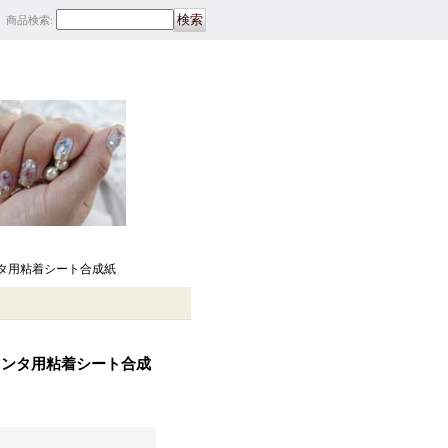
商品検索
:
タ用粘着シート合成紙
リンタ用粘着シート合成