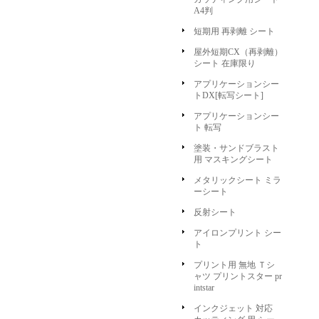
A4判
短期用 再剥離 シート
屋外短期CX（再剥離）
シート 在庫限り
アプリケーションシー
トDX[転写シート]
アプリケーションシー
ト 転写
塗装・サンドブラスト
用 マスキングシート
メタリックシート ミラ
ーシート
反射シート
アイロンプリント シー
ト
プリント用 無地 Ｔシ
ャツ プリントスター pr
intstar
インクジェット 対応