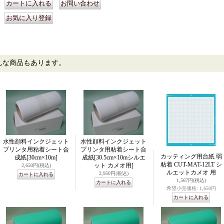
｜
んな商品もあります。
水性顔料インクジェット
水性顔料インクジェット
プリンタ用粘着シート合
プリンタ用粘着シート合
カッティング用台紙 弱
成紙
[30cm×10m]
成紙
[30.5cm×10mシルエ
粘着 CUT-MAT-12LT シ
ット カメオ用]
2,650円
(税込)
ルエットカメオ 用
2,950円
(税込)
1,567円
(税込)
希望小売価格
:
1,650円