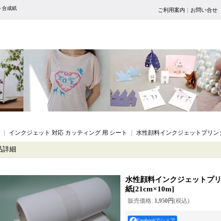
ト合成紙
ご利用案内
｜
お問い合せ
｜
インクジェット 対応 カッティング 用 シート
｜
水性顔料インクジェットプリン
品詳細
水性顔料インクジェットプ
紙
[
21cm×10m
]
販売価格
:
1,950円
(税込)
Facebookでシェア