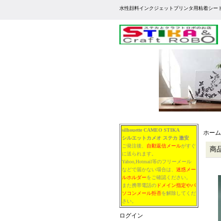
水性顔料インクジェットプリンタ用粘着シー
silhouette CAMEO STIKA
ホーム
シルエットカメオ
ステカ
激安
ご発注後、
自動返信メール
がすぐ
商
に送られます。
Yahoo,Hotmail等のフリーメール
などで届かない場合は、
迷惑メー
ルホルダー
をご確認ください。
また携帯電話の
ドメイン指定やパ
ソコンメール拒否
を解除してくだ
さい。
ログイン