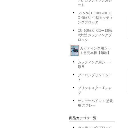
0 と カッティング用シ
ート
GS2-24│CE7000-60│C
G-60AR│中型カッティ
ングプロッタ
CG-100AR│CGー130A
R大型 カッティングプ
ロッタ
カッティング用シー
ト色見本帳【印刷】
カッティング用シート
原反
アイロンプリントシー
ト
プリントスター Tシャ
ツ
サンデーペイント 塗装
用 スプレー
商品カテゴリ一覧
カッティングプロッタ