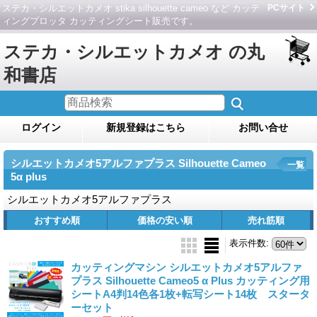
ステカ・シルエットカメオ stika silhouette cameo など カッテ
PCサイト
ィングプロッタ カッティングシート販売です。
ステカ・シルエットカメオ の丸
和書店
ログイン
新規登録はこちら
お問い合せ
シルエットカメオ5アルファプラス Silhouette Cameo
一覧
5α plus
シルエットカメオ5アルファプラス
おすすめ順
価格の安い順
売れ筋順
表示件数
:
カッティングマシン シルエットカメオ5アルファ
プラス Silhouette Cameo5 α Plus カッティング用
シートA4判14色各1枚+転写シート14枚 スタータ
ーセット