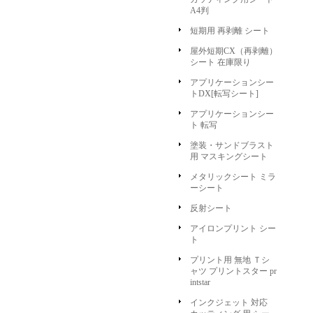
A4判
短期用 再剥離 シート
屋外短期CX（再剥離）
シート 在庫限り
アプリケーションシー
トDX[転写シート]
アプリケーションシー
ト 転写
塗装・サンドブラスト
用 マスキングシート
メタリックシート ミラ
ーシート
反射シート
アイロンプリント シー
ト
プリント用 無地 Ｔシ
ャツ プリントスター pr
intstar
インクジェット 対応