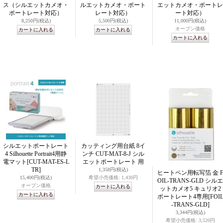
ス（シルエットカメオ・
ルエットカメオ・ポート
エットカメオ・ポートレ
ポートレート対応）
レート対応）
ート対応）
8,250円
(税込)
5,500円
(税込)
11,000円
(税込)
オープン価格
シルエットポートレート
カッティング用台紙 8イ
4 Silhouette Portrait4用静
ンチ CUT-MAT-8-J シル
電マット
[CUT-MAT-ES-L
エットポートレート 用
TR]
1,358円
(税込)
ヒートペン用転写箔 金 
15,400円
(税込)
希望小売価格
:
1,430円
OIL-TRANS-GLD シルエ
オープン価格
ットカメオ5 キュリオ2
ポートレート4専用
[FOI
-TRANS-GLD]
3,344円
(税込)
希望小売価格
:
3,520円