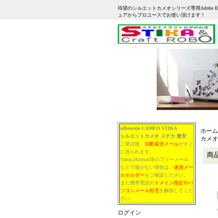
待望のシルエットカメオシリーズ専用Adobe Il
ュアからプロユースでお使い頂けます！
silhouette CAMEO STIKA
ホーム
シルエットカメオ
ステカ
激安
カメオ）
ご発注後、
自動返信メール
がすぐ
に送られます。
商
Yahoo,Hotmail等のフリーメール
などで届かない場合は、
迷惑メー
ルホルダー
をご確認ください。
また携帯電話の
ドメイン指定やパ
ソコンメール拒否
を解除してくだ
さい。
ログイン