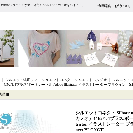
lustratorプラグインが遂に発売！ シルエットカメオをハイアマチ
ご利用案内
｜
お問い合せ
｜
シルエット純正ソフト シルエットコネクト シルエットスタジオ
｜
シルエットコネク
4/3/2/1/4プラス/ポートレート用 Adobe Illustrator イラストレーター プラグイン Silhoue
品詳細
シルエットコネクト Silhoue
カメオ）4/3/2/1/4プラス/ポート
trator イラストレーター プラグ
nect
[
SLCNCT
]