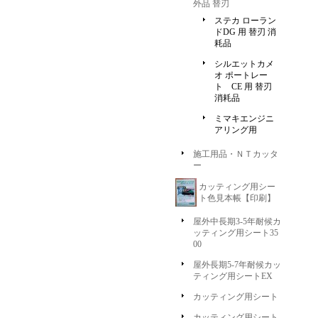
外品 替刃
ステカ ローラン
ドDG 用 替刃 消
耗品
シルエットカメ
オ ポートレー
ト CE 用 替刃
消耗品
ミマキエンジニ
アリング用
施工用品・ＮＴカッタ
ー
カッティング用シー
ト色見本帳【印刷】
屋外中長期3-5年耐候カ
ッティング用シート35
00
屋外長期5-7年耐候カッ
ティング用シートEX
カッティング用シート
カッティング用シート