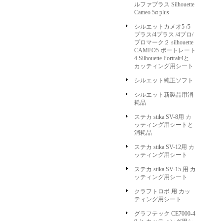
ルファプラス Silhouette
Cameo 5α plus
シルエットカメオ5 /5
プラス/4プラス /4プロ/
プロマーク２ silhouette
CAMEO5 ポートレート
4 Silhouette Portrait4と
カッティング用シート
シルエット純正ソフト
シルエット新製品用消
耗品
ステカ stika SV-8用 カ
ッティング用シートと
消耗品
ステカ stika SV-12用 カ
ッティング用シート
ステカ stika SV-15 用 カ
ッティング用シート
クラフトロボ 用 カッ
ティング用シート
グラフテック CE7000-4