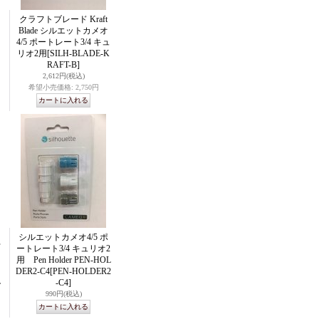
クラフトブレード Kraft
Blade シルエットカメオ
4/5 ポートレート3/4 キュ
リオ2用
[SILH-BLADE-K
RAFT-B]
2,612円
(税込)
希望小売価格
:
2,750円
シルエットカメオ4/5 ポ
F
ートレート3/4 キュリオ2
用 Pen Holder PEN-HOL
DER2-C4
[PEN-HOLDER2
L
-C4]
990円
(税込)