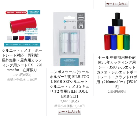
シルエットカメオ・ポー
トレート対応 再剥離
セール 中長期用屋外耐
屋外短期・屋内用カッテ
候3-5年カッティング用
ィング用シートCX 220
シート3500 シルエット
mm×5m 在庫限り
エンボスツール (ツール
カメオ・シルエットポー
1,040円
(税込)
ホルダー2用) SILH-TOO
トレート・クラフトロボ
希望小売価格
:
1,300円
L-EMB-SETシルエット
用（210mm×10m）
[3521
シルエットカメオ5 キュ
S]
リオ2 専用
[SILH-TOOL-
2,530円
(税込)
EMB-SET]
2,612円
(税込)
希望小売価格
:
2,750円