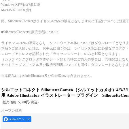
Windows XP/Vista/7/8.1/10
MacOS X 10.6.8以降
尚、SilhouetteConnectはライセンスのみの販売となりますので下記についてご注意
■SilhouetteConnectの販売形態について
ライセンスのみの販売となり、ソフトウェア本体についてはダウンロードとなりま
本品をご購入頂いた場合、お手元に届くのは、ライセンス認証に必要なプロダクト
ンロードアドレスが記載された「ライセンスシート」のみと郵送となります。
（カッティングプロッタ本体やシート類と同時にご購入の場合は、同梱発送となり
セットアップマニュアル及び取扱説明書についても同様にダウンロードとなります
※本商品にはAdobeIllustrator及びCorelDrawは含まれません。
シルエットコネクト SilhouetteCameo（シルエットカメオ）4/3/2
用 Adobe Illustrator イラストレーター プラグイン SilhouetteConn
販売価格
:
5,500円
(税込)
オープン価格
Facebookでシェア