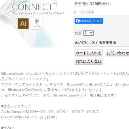
販売価格
:
5,500円
(税込)
オープン価格
Facebookでシェア
数量
:
返品特約に関する重要事項
｜
SilhouetteCameo（シルエットカメオ）シリーズ4/3/2/1/4プラス/ポートレート2用のAdobe Il
用プラグインソフトウェアです。
本ソフトウェアをインストールする事で、IllustratorやCorelDrawのメニューにSilhoue
れ、IllustratorやCorelDrawから直接カットが出来るようになります。
ハイアマチュアやプロユースで、SilhouetteCameoをより一層活用出来ます！
■対応ソフトウェア
Adobe Illustrator(R) CS4〜CS6、CC、CC2014、CC2015、CC2017
CorelDRAW(R) X4〜X8、および2017
■対応OS