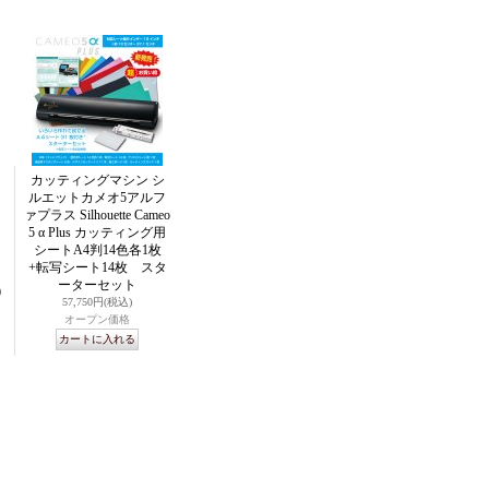
カッティングマシン シ
ルエットカメオ5アルフ
ァプラス Silhouette Cameo
5 α Plus カッティング用
シートA4判14色各1枚
+転写シート14枚 スタ
ーターセット
0
57,750円
(税込)
オープン価格