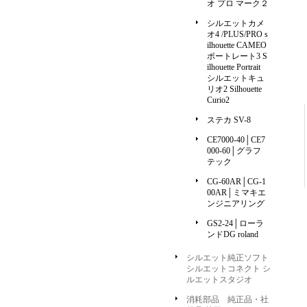
オ プロ マーク２
シルエットカメ
オ4 /PLUS/PRO s
ilhouette CAMEO
ポートレート3 S
ilhouette Portrait
シルエットキュ
リオ2 Silhouette
Curio2
ステカ SV-8
CE7000-40│CE7
000-60│グラフ
テック
CG-60AR│CG-1
00AR│ミマキエ
ンジニアリング
GS2-24│ローラ
ンドDG roland
シルエット純正ソフト
シルエットコネクト シ
ルエットスタジオ
消耗部品 純正品・社