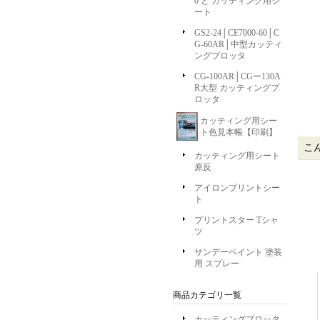
0 と カッティング用シ
ート
GS2-24│CE7000-60│C
G-60AR│中型カッティ
ングプロッタ
CG-100AR│CGー130A
R大型 カッティングプ
ロッタ
カッティング用シー
ト色見本帳【印刷】
こ
カッティング用シート
原反
アイロンプリントシー
ト
プリントスター Tシャ
ツ
サンデーペイント 塗装
用 スプレー
商品カテゴリ一覧
カッティングプロッタ