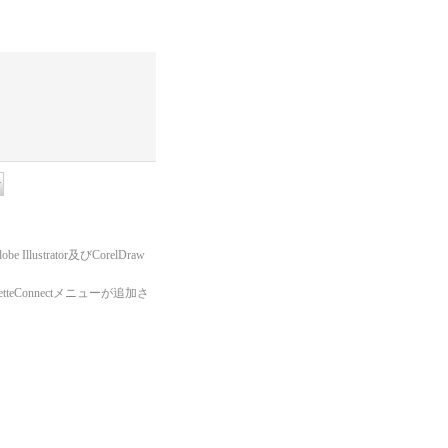
lustrator及びCorelDraw
tteConnectメニューが追加さ