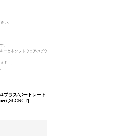
下さい。
す。
キーと本ソフトウェアのダウ
ます。）
。
/1/4プラス/ポートレート
ect
[
SLCNCT
]