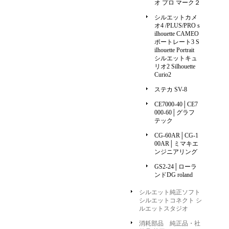
オ プロ マーク２
シルエットカメ
オ4 /PLUS/PRO s
ilhouette CAMEO
ポートレート3 S
ilhouette Portrait
シルエットキュ
リオ2 Silhouette
Curio2
ステカ SV-8
CE7000-40│CE7
000-60│グラフ
テック
CG-60AR│CG-1
00AR│ミマキエ
ンジニアリング
GS2-24│ローラ
ンドDG roland
シルエット純正ソフト
シルエットコネクト シ
ルエットスタジオ
消耗部品 純正品・社