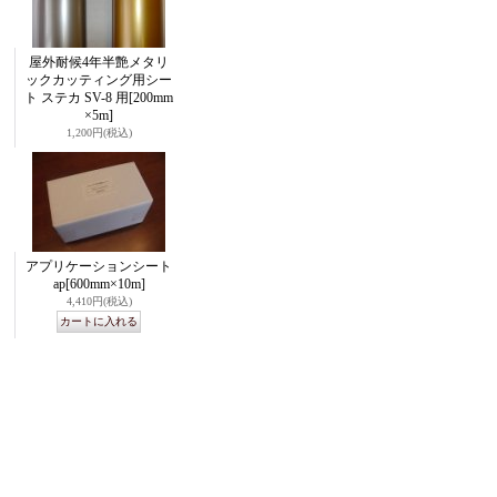
屋外耐候4年半艶メタリ
ックカッティング用シー
ト ステカ SV-8 用
[200mm
×5m]
1,200円
(税込)
アプリケーションシート
ap
[600mm×10m]
4,410円
(税込)