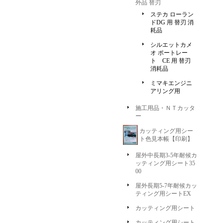
外品 替刃
ステカ ローラン
ドDG 用 替刃 消
耗品
シルエットカメ
オ ポートレー
ト CE 用 替刃
消耗品
ミマキエンジニ
アリング用
施工用品・ＮＴカッタ
ー
カッティング用シー
ト色見本帳【印刷】
屋外中長期3-5年耐候カ
ッティング用シート35
00
屋外長期5-7年耐候カッ
ティング用シートEX
カッティング用シート
カッティング用シート