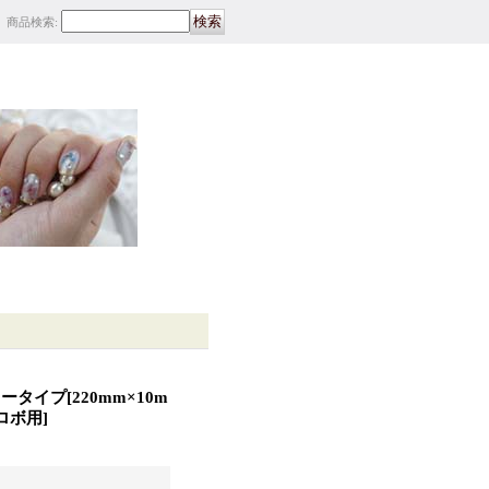
商品検索
:
ラータイプ
[
220mm×10m
ロボ用
]