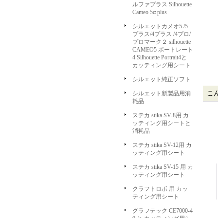
ルファプラス Silhouette
Cameo 5α plus
シルエットカメオ5 /5
プラス/4プラス /4プロ/
プロマーク２ silhouette
CAMEO5 ポートレート
4 Silhouette Portrait4と
カッティング用シート
シルエット純正ソフト
こ
シルエット新製品用消
耗品
ステカ stika SV-8用 カ
ッティング用シートと
消耗品
ステカ stika SV-12用 カ
ッティング用シート
ステカ stika SV-15 用 カ
ッティング用シート
クラフトロボ 用 カッ
ティング用シート
グラフテック CE7000-4