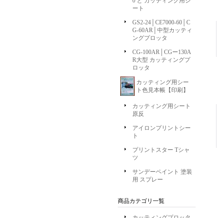
0 と カッティング用シ
ート
GS2-24│CE7000-60│C
G-60AR│中型カッティ
ングプロッタ
CG-100AR│CGー130A
R大型 カッティングプ
ロッタ
カッティング用シー
ト色見本帳【印刷】
カッティング用シート
原反
アイロンプリントシー
ト
プリントスター Tシャ
ツ
サンデーペイント 塗装
用 スプレー
商品カテゴリ一覧
カッティングプロッタ