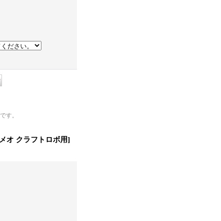
です。
 カメオ クラフトロボ用
]