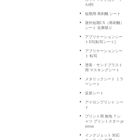
A4判
短期用 再剥離 シート
屋外短期CX（再剥離）
シート 在庫限り
アプリケーションシー
トDX[転写シート]
アプリケーションシー
ト 転写
塗装・サンドブラスト
用 マスキングシート
メタリックシート ミラ
ーシート
反射シート
アイロンプリント シー
ト
プリント用 無地 Ｔシ
ャツ プリントスター pr
intstar
インクジェット 対応