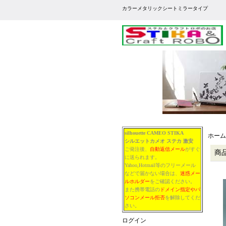
カラーメタリックシートミラータイプ
silhouette CAMEO STIKA
ホーム
シルエットカメオ
ステカ
激安
ご発注後、
自動返信メール
がすぐ
商
に送られます。
Yahoo,Hotmail等のフリーメール
などで届かない場合は、
迷惑メー
ルホルダー
をご確認ください。
また携帯電話の
ドメイン指定やパ
ソコンメール拒否
を解除してくだ
さい。
ログイン