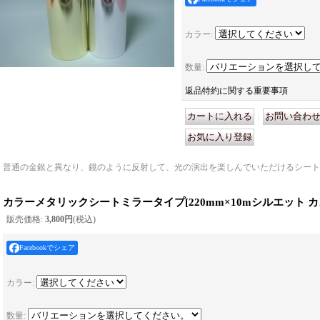
カラー
:
数量
:
返品特約に関する重要事項
｜
普通の金銀と異なり、鏡のように反射して、光の演出を楽しんでいただけるシート
カラーメタリックシートミラータイプ
[
220mm×10mシルエット
販売価格
:
3,800円
(税込)
Facebookでシェア
カラー
:
数量
: