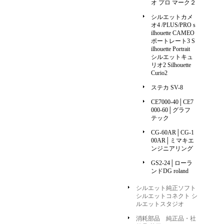
オ プロ マーク２
シルエットカメ
オ4 /PLUS/PRO s
ilhouette CAMEO
ポートレート3 S
ilhouette Portrait
シルエットキュ
リオ2 Silhouette
Curio2
ステカ SV-8
CE7000-40│CE7
000-60│グラフ
テック
CG-60AR│CG-1
00AR│ミマキエ
ンジニアリング
GS2-24│ローラ
ンドDG roland
シルエット純正ソフト
シルエットコネクト シ
ルエットスタジオ
消耗部品 純正品・社