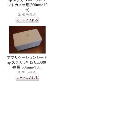
m
ap ステカ SV-12 シルエ
ットカメオ用
[300mm×10
m]
2,460円
(税込)
アプリケーションシート
ap ステカ SV-15 CE6000-
40 用
[380mm×10m]
3,090円
(税込)