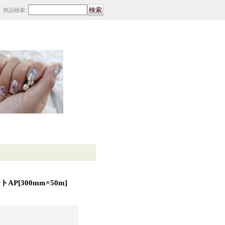
商品検索
:
トAP
[
300mm×50m
]