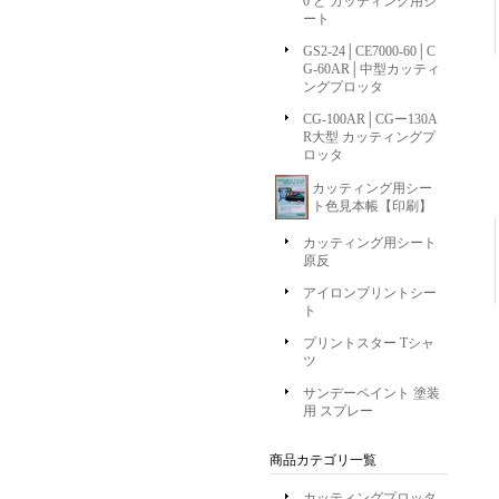
0 と カッティング用シ
ート
GS2-24│CE7000-60│C
G-60AR│中型カッティ
ングプロッタ
CG-100AR│CGー130A
R大型 カッティングプ
ロッタ
カッティング用シー
ト色見本帳【印刷】
カッティング用シート
原反
アイロンプリントシー
ト
プリントスター Tシャ
ツ
サンデーペイント 塗装
用 スプレー
商品カテゴリ一覧
カッティングプロッタ