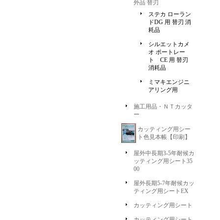
外品 替刃
ステカ ローラン
ドDG 用 替刃 消
耗品
シルエットカメ
オ ポートレー
ト CE 用 替刃
消耗品
ミマキエンジニ
アリング用
施工用品・ＮＴカッタ
ー
カッティング用シー
ト色見本帳【印刷】
屋外中長期3-5年耐候カ
ッティング用シート35
00
屋外長期5-7年耐候カッ
ティング用シートEX
カッティング用シート
カッティング用シート