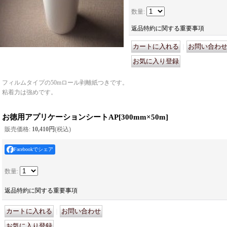
数量
:
返品特約に関する重要事項
｜
フィルムタイプの50mロール剥離紙つきです。
粘着力は強めです。
お徳用アプリケーションシートAP
[
300mm×50m
]
販売価格
:
10,410円
(税込)
Facebookでシェア
数量
:
返品特約に関する重要事項
｜