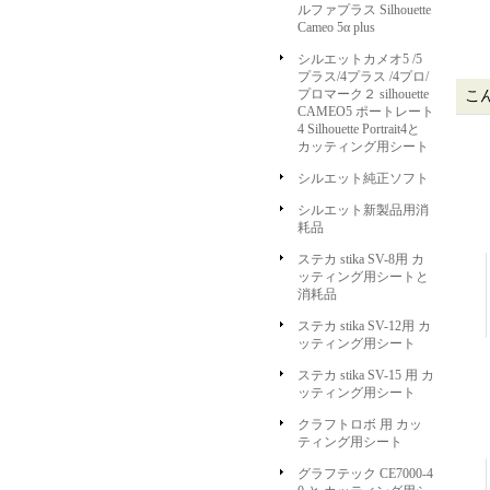
ルファプラス Silhouette
Cameo 5α plus
シルエットカメオ5 /5
プラス/4プラス /4プロ/
プロマーク２ silhouette
こ
CAMEO5 ポートレート
4 Silhouette Portrait4と
カッティング用シート
シルエット純正ソフト
シルエット新製品用消
耗品
ステカ stika SV-8用 カ
ッティング用シートと
消耗品
ステカ stika SV-12用 カ
ッティング用シート
ステカ stika SV-15 用 カ
ッティング用シート
クラフトロボ 用 カッ
ティング用シート
グラフテック CE7000-4