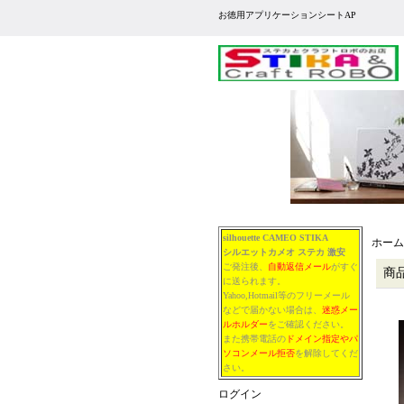
お徳用アプリケーションシートAP
silhouette CAMEO STIKA
ホーム
シルエットカメオ
ステカ
激安
ご発注後、
自動返信メール
がすぐ
商
に送られます。
Yahoo,Hotmail等のフリーメール
などで届かない場合は、
迷惑メー
ルホルダー
をご確認ください。
また携帯電話の
ドメイン指定やパ
ソコンメール拒否
を解除してくだ
さい。
ログイン