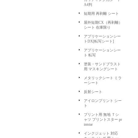
A4判
短期用 再剥離 シート
屋外短期CX（再剥離）
シート 在庫限り
アプリケーションシー
トDX[転写シート]
アプリケーションシー
ト 転写
塗装・サンドブラスト
用 マスキングシート
メタリックシート ミラ
ーシート
反射シート
アイロンプリント シー
ト
プリント用 無地 Ｔシ
ャツ プリントスター pr
intstar
インクジェット 対応