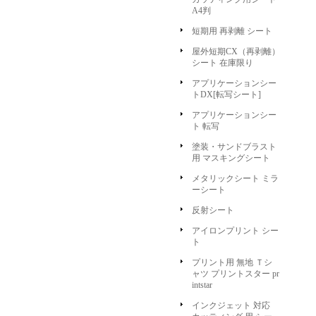
A4判
短期用 再剥離 シート
屋外短期CX（再剥離）
シート 在庫限り
アプリケーションシー
トDX[転写シート]
アプリケーションシー
ト 転写
塗装・サンドブラスト
用 マスキングシート
メタリックシート ミラ
ーシート
反射シート
アイロンプリント シー
ト
プリント用 無地 Ｔシ
ャツ プリントスター pr
intstar
インクジェット 対応