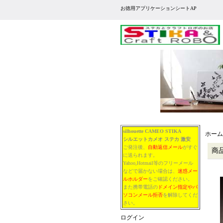
お徳用アプリケーションシートAP
silhouette CAMEO STIKA
ホーム
シルエットカメオ
ステカ
激安
ご発注後、
自動返信メール
がすぐ
商
に送られます。
Yahoo,Hotmail等のフリーメール
などで届かない場合は、
迷惑メー
ルホルダー
をご確認ください。
また携帯電話の
ドメイン指定やパ
ソコンメール拒否
を解除してくだ
さい。
ログイン