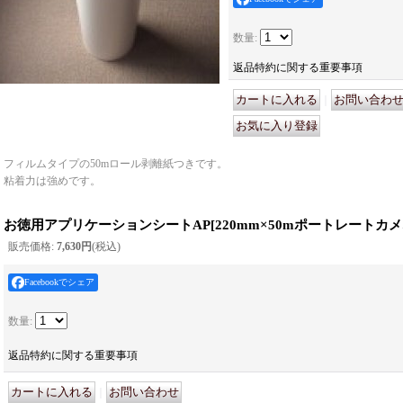
数量
:
返品特約に関する重要事項
｜
フィルムタイプの50mロール剥離紙つきです。
粘着力は強めです。
お徳用アプリケーションシートAP
[
220mm×50mポートレートカ
販売価格
:
7,630円
(税込)
Facebookでシェア
数量
:
返品特約に関する重要事項
｜