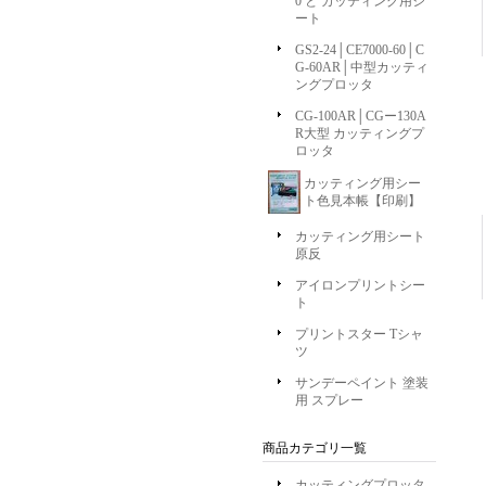
0 と カッティング用シ
ート
GS2-24│CE7000-60│C
G-60AR│中型カッティ
ングプロッタ
CG-100AR│CGー130A
R大型 カッティングプ
ロッタ
カッティング用シー
ト色見本帳【印刷】
カッティング用シート
原反
アイロンプリントシー
ト
プリントスター Tシャ
ツ
サンデーペイント 塗装
用 スプレー
商品カテゴリ一覧
カッティングプロッタ