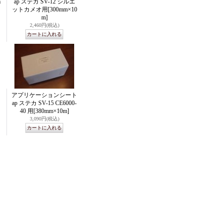
m
ap ステカ SV-12 シルエ
ットカメオ用
[300mm×10
m]
2,460円
(税込)
アプリケーションシート
ap ステカ SV-15 CE6000-
40 用
[380mm×10m]
3,090円
(税込)