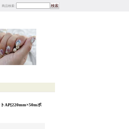
商品検索
:
トAP
[
220mm×50mポ