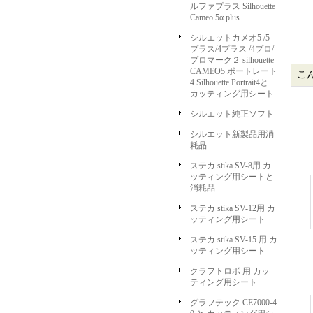
ルファプラス Silhouette
Cameo 5α plus
シルエットカメオ5 /5
プラス/4プラス /4プロ/
プロマーク２ silhouette
CAMEO5 ポートレート
こ
4 Silhouette Portrait4と
カッティング用シート
シルエット純正ソフト
シルエット新製品用消
耗品
ステカ stika SV-8用 カ
ッティング用シートと
消耗品
ステカ stika SV-12用 カ
ッティング用シート
ステカ stika SV-15 用 カ
ッティング用シート
クラフトロボ 用 カッ
ティング用シート
グラフテック CE7000-4