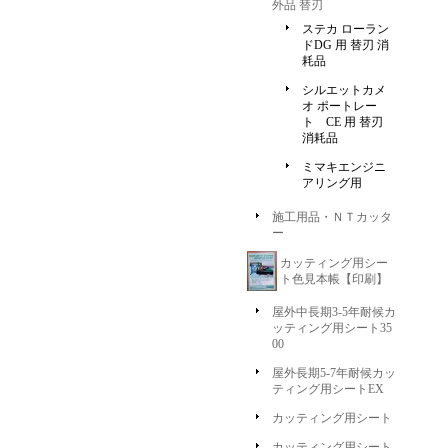
外品 替刃
ステカ ローラン
ドDG 用 替刃 消
耗品
シルエットカメ
オ ポートレー
ト CE 用 替刃
消耗品
ミマキエンジニ
アリング用
施工用品・ＮＴカッタ
ー
カッティング用シー
ト色見本帳【印刷】
屋外中長期3-5年耐候カ
ッティング用シート35
00
屋外長期5-7年耐候カッ
ティング用シートEX
カッティング用シート
カッティング用シート