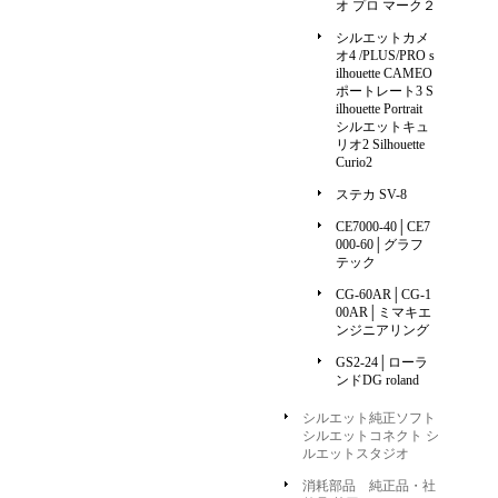
オ プロ マーク２
シルエットカメ
オ4 /PLUS/PRO s
ilhouette CAMEO
ポートレート3 S
ilhouette Portrait
シルエットキュ
リオ2 Silhouette
Curio2
ステカ SV-8
CE7000-40│CE7
000-60│グラフ
テック
CG-60AR│CG-1
00AR│ミマキエ
ンジニアリング
GS2-24│ローラ
ンドDG roland
シルエット純正ソフト
シルエットコネクト シ
ルエットスタジオ
消耗部品 純正品・社