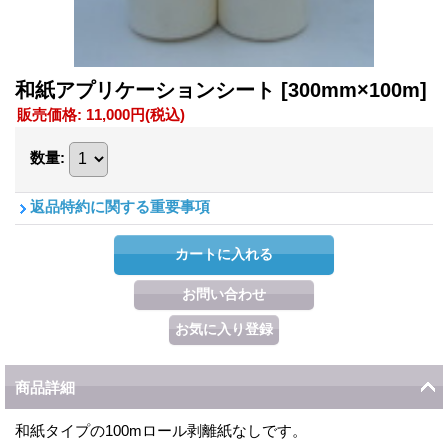
和紙アプリケーションシート
[300mm×100m]
販売価格
:
11,000円
(税込)
数量
:
返品特約に関する重要事項
商品詳細
和紙タイプの100mロール剥離紙なしです。