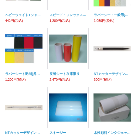
ヘビーウェイトTシャツプリントスター 在庫限り メーカー直送HPをご利用ください
スピード・フレックス30.5cm幅 アイロンプリントシート
ラバーシート一般用[在庫限りご注文時に品切れの場合があります]
442円
(税込)
1,200円
(税込)
1,050円
(税込)
ラバーシート艶消[昇華染料移行防止タイプ][在庫限りご注文時に品切れの場合があります]
反射シート在庫限り
NTカッターデザインナイフ
1,200円
(税込)
2,470円
(税込)
300円
(税込)
NTカッターデザインナイフ
スキージー
水性顔料インクジェットプリンタ用粘着シート合成紙