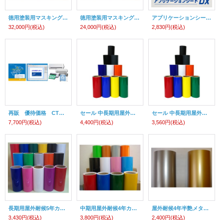
徳用塗装用マスキングシート
徳用塗装用マスキングシート
アプリケーションシートDX CE6000 ステカ SV-15対応
32,000円
(税込)
24,000円
(税込)
2,830円
(税込)
再販 優待価格 CTグラフィティM ver.4 クラフトロボ、キュリオ2非対応
セール 中長期用屋外耐候3-5年カッティング用シート3500 シルエットカメオプラス、ステカ SV-15用（380mm×10m）
セール 中長期用屋外耐候3-5年カッティング用シート3500 ステカ SV-12/SV-15用（305mm×10m）
7,700円
(税込)
4,400円
(税込)
3,560円
(税込)
長期用屋外耐候5年カッティング用シートV ステカ SV-15 CE6000-40用
中期用屋外耐候4年カッティング用シート ステカ SV-15 CE6000-40用
屋外耐候4年半艶メタリックカッティング用シートステカ SV-15 CE6000-40 用
3,430円
(税込)
3,800円
(税込)
2,400円
(税込)