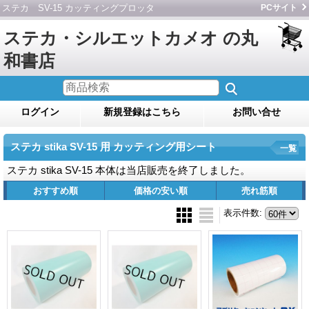
ステカ SV-15 カッティングプロッタ
PCサイト
ステカ・シルエットカメオ の丸
和書店
ログイン
新規登録はこちら
お問い合せ
ステカ stika SV-15 用 カッティング用シート
一覧
ステカ stika SV-15 本体は当店販売を終了しました。
おすすめ順
価格の安い順
売れ筋順
表示件数
: