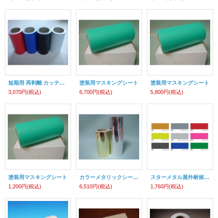
短期用 再剥離 カッティング用シート ステカSV-15 CE6000-40用
塗装用マスキングシート
塗装用マスキングシート
3,070円
(税込)
6,700円
(税込)
5,800円
(税込)
塗装用マスキングシート
カラーメタリックシートミラータイプ
スターメタル屋外耐候5年ミラーシート[枚数売になりました]
1,200円
(税込)
6,510円
(税込)
1,760円
(税込)