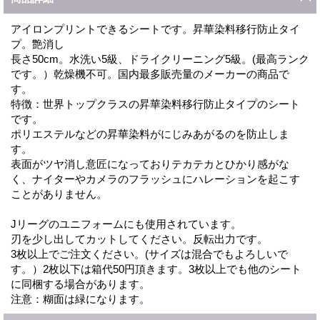
アイロンプリントできるシートです。昇華染料移行防止タイ
プ。艶消し
長さ50cm。水洗い5級、ドライクリーニング5級。(最高ランク
です。）乾燥機不可。国内最多販売量のメーカーの商品で
す。
特徴：世界トップクラスの昇華染料移行防止タイプのシート
です。
ポリエステルなどの昇華染料がにじみあがるのを防止しま
す。
表面がツヤ消し意匠になっておりテカテカとひかり感がな
く、ナイターやカメラのフラッシュにハレーションを起こす
ことがありません。
Jリーグのユニフォームにも使用されています。
刃を少し出してカットしてください。反転出力です。
3枚以上でご注文ください。(サイズは混合でもよろしいで
す。）2枚以下は箱代50円頂きます。3枚以上でも他のシート
に同梱する場合があります。
注意：糊面は緑になります。