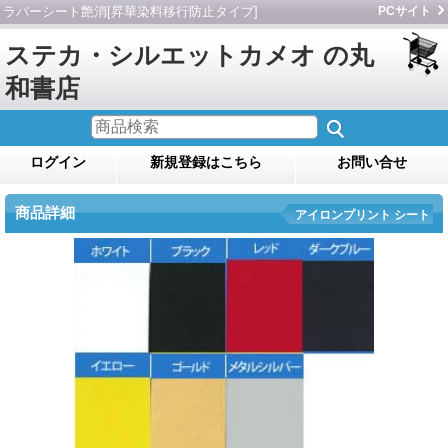
ラバーシート艶消[昇華染料移行防止タイプ]
PCサイト
ステカ・シルエットカメオ の丸
和書店
ログイン
新規登録はこちら
お問い合せ
商品詳細
アイロンプリント シート