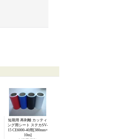
短期用 再剥離 カッティ
ング用シート ステカSV-
15 CE6000-40用
[380mm×
10m]