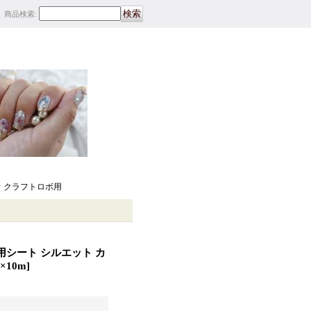
商品検索
:
オ クラフトロボ用
用シート シルエット カ
×10m
]