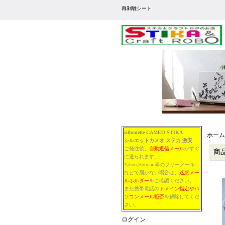
再剥離シート
silhouette CAMEO STIKA
ホーム
シルエットカメオ
ステカ
激安
ご発注後、
自動返信メール
がすぐ
商
に送られます。
Yahoo,Hotmail等のフリーメール
などで届かない場合は、
迷惑メー
ルホルダー
をご確認ください。
また携帯電話の
ドメイン指定やパ
ソコンメール拒否
を解除してくだ
さい。
ログイン