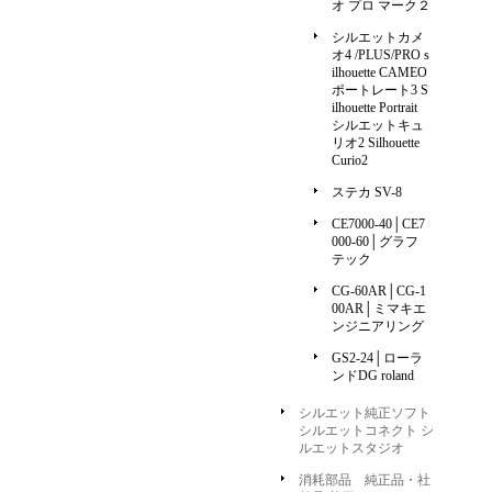
オ プロ マーク２
シルエットカメ
オ4 /PLUS/PRO s
ilhouette CAMEO
ポートレート3 S
ilhouette Portrait
シルエットキュ
リオ2 Silhouette
Curio2
ステカ SV-8
CE7000-40│CE7
000-60│グラフ
テック
CG-60AR│CG-1
00AR│ミマキエ
ンジニアリング
GS2-24│ローラ
ンドDG roland
シルエット純正ソフト
シルエットコネクト シ
ルエットスタジオ
消耗部品 純正品・社