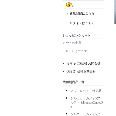
新規登録はこちら
ログインはこちら
ショッピングカート
カートの中身
カートは空です。
ミマキ CG価格 お問合せ
GS2-24 価格お問合せ
機種別商品一覧
アウトレット 特売品
シルエットカメオ5ア
ルファ SilhouetteCameo5
α
シルエットカメオ5ア