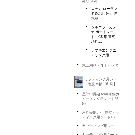
外品 替刃
ステカ ローラン
ドDG 用 替刃 消
耗品
シルエットカメ
オ ポートレー
ト CE 用 替刃
消耗品
ミマキエンジニ
アリング用
施工用品・ＮＴカッタ
ー
カッティング用シー
ト色見本帳【印刷】
屋外中長期3-5年耐候カ
ッティング用シート35
00
屋外長期5-7年耐候カッ
ティング用シートEX
カッティング用シート
カッティング用シート