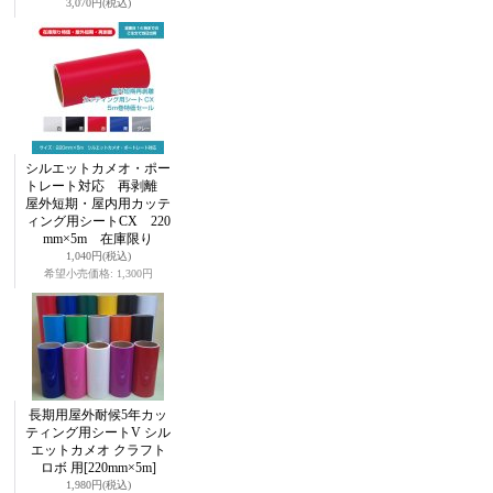
3,070円
(税込)
シルエットカメオ・ポー
トレート対応 再剥離
屋外短期・屋内用カッテ
ィング用シートCX 220
mm×5m 在庫限り
1,040円
(税込)
希望小売価格
:
1,300円
長期用屋外耐候5年カッ
ティング用シートV シル
エットカメオ クラフト
ロボ 用
[220mm×5m]
1,980円
(税込)