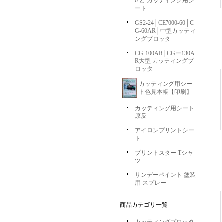
0 と カッティング用シ
ート
GS2-24│CE7000-60│C
G-60AR│中型カッティ
ングプロッタ
CG-100AR│CGー130A
R大型 カッティングプ
ロッタ
カッティング用シー
ト色見本帳【印刷】
カッティング用シート
原反
アイロンプリントシー
ト
プリントスター Tシャ
ツ
サンデーペイント 塗装
用 スプレー
商品カテゴリ一覧
カッティングプロッタ