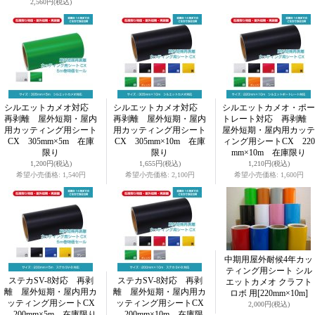
2,560円
(税込)
シルエットカメオ対応
シルエットカメオ対応
シルエットカメオ・ポー
再剥離 屋外短期・屋内
再剥離 屋外短期・屋内
トレート対応 再剥離
用カッティング用シート
用カッティング用シート
屋外短期・屋内用カッテ
CX 305mm×5m 在庫
CX 305mm×10m 在庫
ィング用シートCX 220
限り
限り
mm×10m 在庫限り
1,200円
(税込)
1,655円
(税込)
1,210円
(税込)
希望小売価格
:
1,540円
希望小売価格
:
2,100円
希望小売価格
:
1,600円
中期用屋外耐候4年カッ
ティング用シート シル
ステカSV-8対応 再剥
ステカSV-8対応 再剥
エットカメオ クラフト
離 屋外短期・屋内用カ
離 屋外短期・屋内用カ
ロボ 用
[220mm×10m]
ッティング用シートCX
ッティング用シートCX
2,000円
(税込)
200mm×5m 在庫限り
200mm×10m 在庫限