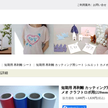
ご利用案内
｜
お問い合せ
｜
短期用 再剥離 シート
｜
短期用 再剥離 カッティング用シート シルエット カメ
品詳細
短期用 再剥離 カッティング
メオ クラフトロボ用
[
220mm
販売価格
:
1,600円～1,820円
(税込)
Facebookでシェア