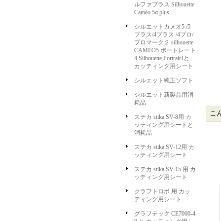
ルファプラス Silhouette
Cameo 5α plus
シルエットカメオ5 /5
プラス/4プラス /4プロ/
プロマーク２ silhouette
CAMEO5 ポートレート
4 Silhouette Portrait4と
カッティング用シート
シルエット純正ソフト
シルエット新製品用消
耗品
こ
ステカ stika SV-8用 カ
ッティング用シートと
消耗品
ステカ stika SV-12用 カ
ッティング用シート
ステカ stika SV-15 用 カ
ッティング用シート
クラフトロボ 用 カッ
ティング用シート
グラフテック CE7000-4