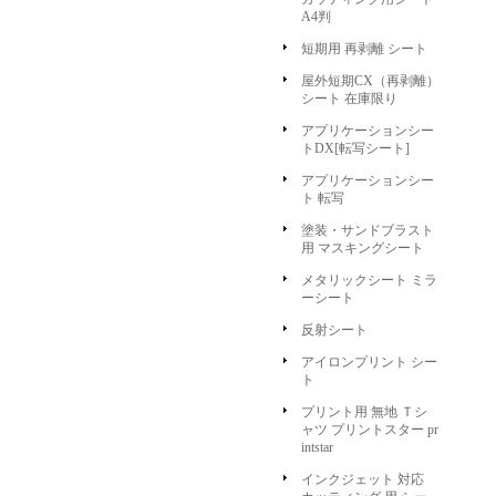
A4判
短期用 再剥離 シート
屋外短期CX（再剥離）
シート 在庫限り
アプリケーションシー
トDX[転写シート]
アプリケーションシー
ト 転写
塗装・サンドブラスト
用 マスキングシート
メタリックシート ミラ
ーシート
反射シート
アイロンプリント シー
ト
プリント用 無地 Ｔシ
ャツ プリントスター pr
intstar
インクジェット 対応