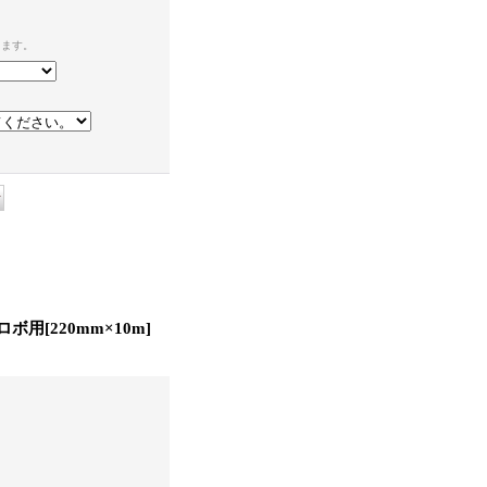
ります。
トロボ用
[
220mm×10m
]