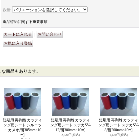
数量
:
返品特約に関する重要事項
｜
んな商品もあります。
短期用 再剥離 カッティ
短期用 再剥離 カッティ
短期用 再剥離 カッティ
ング用シート シルエッ
ング用シート ステカSV-
ング用シート ステカSV-
ト カメオ用
[305mm×10
12用
[300mm×10m]
8用
[200mm×10m]
m]
2,530円
(税込)
1,670円
(税込)