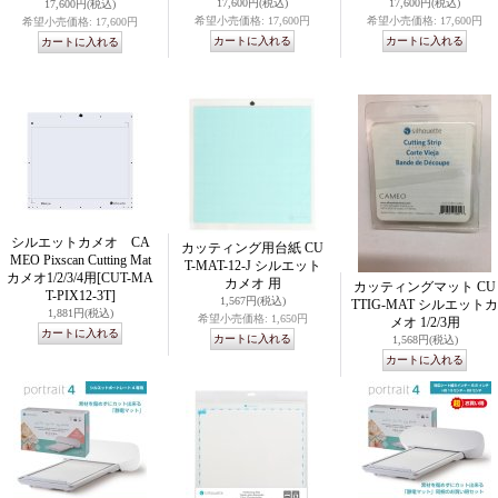
17,600円
(税込)
17,600円
(税込)
17,600円
(税込)
希望小売価格
:
17,600円
希望小売価格
:
17,600円
希望小売価格
:
17,600円
シルエットカメオ CA
カッティング用台紙 CU
MEO Pixscan Cutting Mat
T-MAT-12-J シルエット
カメオ1/2/3/4用
[CUT-MA
カメオ 用
カッティングマット CU
T-PIX12-3T]
1,567円
(税込)
TTIG-MAT シルエットカ
1,881円
(税込)
希望小売価格
:
1,650円
メオ 1/2/3用
1,568円
(税込)