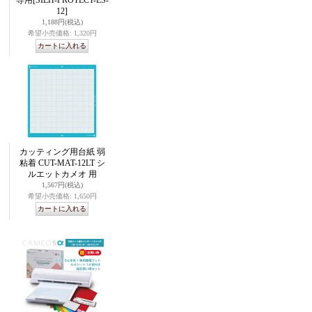
専用
[SILH-PROTECT-ES-
12]
1,188円
(税込)
希望小売価格
:
1,320円
カッティング用台紙 弱
粘着 CUT-MAT-12LT シ
ルエットカメオ 用
1,567円
(税込)
希望小売価格
:
1,650円