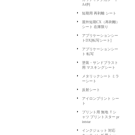
A4判
短期用 再剥離 シート
屋外短期CX（再剥離）
シート 在庫限り
アプリケーションシー
トDX[転写シート]
アプリケーションシー
ト 転写
塗装・サンドブラスト
用 マスキングシート
メタリックシート ミラ
ーシート
反射シート
アイロンプリント シー
ト
プリント用 無地 Ｔシ
ャツ プリントスター pr
intstar
インクジェット 対応