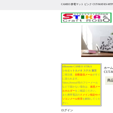
CAMEO 静電マット ピンク CUT-MAT-ES-M
silhouette CAMEO STIKA
ホーム
シルエットカメオ
ステカ
激安
CUT-
ご発注後、
自動返信メール
がすぐ
に送られます。
商
Yahoo,Hotmail等のフリーメール
などで届かない場合は、
迷惑メー
ルホルダー
をご確認ください。
また携帯電話の
ドメイン指定やパ
ソコンメール拒否
を解除してくだ
さい。
ログイン