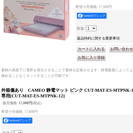
希望小売価格
:
17,600円
Facebookでシェア
数量
:
返品特約に関する重要事項
｜
素材の表面下に電界を発生させることで素材を定着させます。静電吸着によってよ
痛めることなくカットすることが可能です。
外箱傷あり CAMEO 静電マット ピンク CUT-MAT-ES-MTPNK
専用
[
CUT-MAT-ES-MTPNK-12
]
販売価格
:
17,000円
(税込)
希望小売価格
:
17,600円
Facebookでシェア