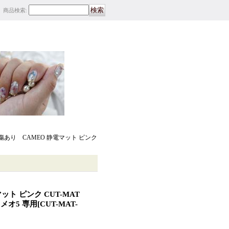
商品検索
:
傷あり CAMEO 静電マット ピンク
ト ピンク CUT-MAT
カメオ5 専用
[
CUT-MAT-