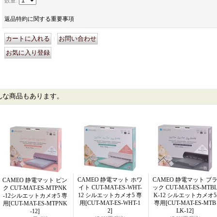
数量
:
返品特約に関する重要事項
｜
んな商品もあります。
CAMEO 静電マット ホワ
CAMEO 静電マット ブ
CAMEO 静電マット ピン
イト CUT-MAT-ES-WHT-
ック CUT-MAT-ES-MTB
ク CUT-MAT-ES-MTPNK
12 シルエットカメオ5 専
K-12 シルエットカメオ5
-12シルエットカメオ5 専
用
[CUT-MAT-ES-WHT-1
専用
[CUT-MAT-ES-MTB
用
[CUT-MAT-ES-MTPNK
2]
LK-12]
-12]