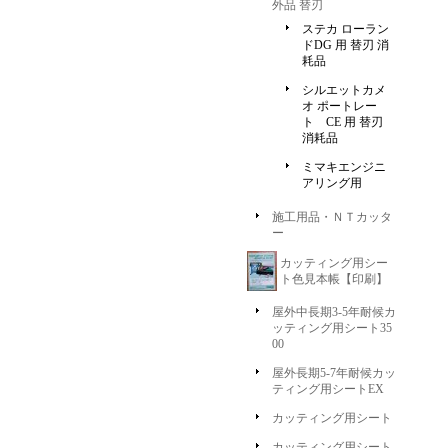
外品 替刃
ステカ ローラン
ドDG 用 替刃 消
耗品
シルエットカメ
オ ポートレー
ト CE 用 替刃
消耗品
ミマキエンジニ
アリング用
施工用品・ＮＴカッタ
ー
カッティング用シー
ト色見本帳【印刷】
屋外中長期3-5年耐候カ
ッティング用シート35
00
屋外長期5-7年耐候カッ
ティング用シートEX
カッティング用シート
カッティング用シート