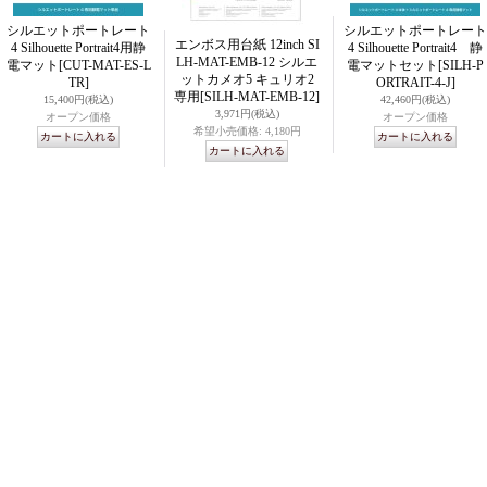
シルエットポートレート
シルエットポートレート
エンボス用台紙 12inch SI
4 Silhouette Portrait4用静
4 Silhouette Portrait4 静
LH-MAT-EMB-12 シルエ
電マット
[CUT-MAT-ES-L
電マットセット
[SILH-P
ットカメオ5 キュリオ2
TR]
ORTRAIT-4-J]
専用
[SILH-MAT-EMB-12]
15,400円
(税込)
42,460円
(税込)
3,971円
(税込)
オープン価格
オープン価格
希望小売価格
:
4,180円