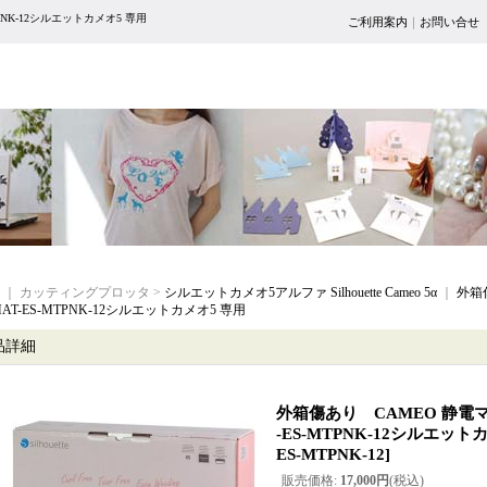
TPNK-12シルエットカメオ5 専用
ご利用案内
｜
お問い合せ
｜ カッティングプロッタ >
シルエットカメオ5アルファ Silhouette Cameo 5α
｜
外箱
MAT-ES-MTPNK-12シルエットカメオ5 専用
品詳細
外箱傷あり CAMEO 静電マッ
-ES-MTPNK-12シルエット
ES-MTPNK-12
]
販売価格
:
17,000円
(税込)