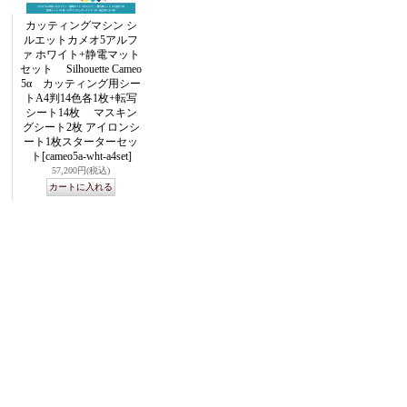
カッティングマシン シ
ルエットカメオ5アルフ
ァ ホワイト+静電マット
セット Silhouette Cameo
5α カッティング用シー
トA4判14色各1枚+転写
シート14枚 マスキン
グシート2枚 アイロンシ
ート1枚スターターセッ
ト
[cameo5a-wht-a4set]
57,200円
(税込)