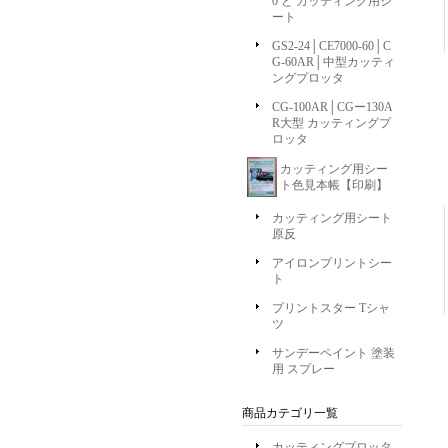
0 と カッティング用シ
ート
GS2-24│CE7000-60│C
G-60AR│中型カッティ
ングプロッタ
CG-100AR│CGー130A
R大型 カッティングプ
ロッタ
カッティング用シー
ト色見本帳【印刷】
カッティング用シート
原反
アイロンプリントシー
ト
プリントスター Tシャ
ツ
サンデーペイント 塗装
用 スプレー
商品カテゴリ一覧
カッティングプロッタ