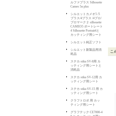
ルファプラス Silhouette
Cameo 5α plus
シルエットカメオ5 /5
プラス/4プラス /4プロ/
プロマーク２ silhouette
CAMEO5 ポートレート
4 Silhouette Portrait4と
カッティング用シート
シルエット純正ソフト
シルエット新製品用消
こ
耗品
ステカ stika SV-8用 カ
ッティング用シートと
消耗品
ステカ stika SV-12用 カ
ッティング用シート
ステカ stika SV-15 用 カ
ッティング用シート
クラフトロボ 用 カッ
ティング用シート
グラフテック CE7000-4