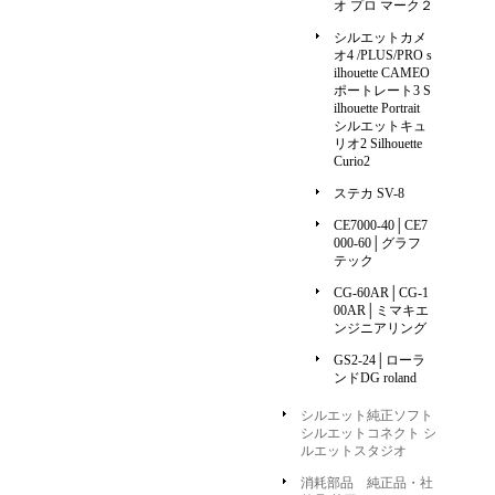
オ プロ マーク２
シルエットカメ
オ4 /PLUS/PRO s
ilhouette CAMEO
ポートレート3 S
ilhouette Portrait
シルエットキュ
リオ2 Silhouette
Curio2
ステカ SV-8
CE7000-40│CE7
000-60│グラフ
テック
CG-60AR│CG-1
00AR│ミマキエ
ンジニアリング
GS2-24│ローラ
ンドDG roland
シルエット純正ソフト
シルエットコネクト シ
ルエットスタジオ
消耗部品 純正品・社