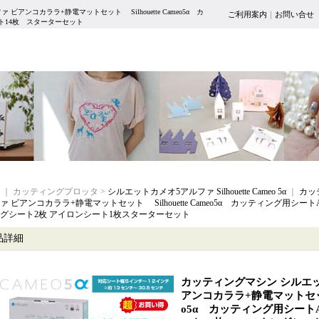
アンコカララ+静電マットセット Silhouette Cameo5α カ
ご利用案内
｜
お問い合せ
ート14枚 スターターセット
｜ カッティングプロッタ >
シルエットカメオ5アルファ Silhouette Cameo 5α
｜
カッ
ァ ビアンコカララ+静電マットセット Silhouette Cameo5α カッティング用シー
グシート2枚 アイロンシート1枚スターターセット
品詳細
カッティングマシン シルエッ
アンコカララ+静電マットセット S
o5α カッティング用シートA