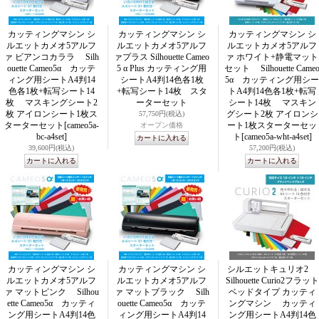
カッティングマシン シ
カッティングマシン シ
カッティングマシン シ
ルエットカメオ5アルフ
ルエットカメオ5アルフ
ルエットカメオ5アルフ
ァ ビアンコカララ Silh
ァプラス Silhouette Cameo
ァ ホワイト+静電マット
ouette Cameo5α カッテ
5 α Plus カッティング用
セット Silhouette Came
ィング用シートA4判14
シートA4判14色各1枚
5α カッティング用シー
色各1枚+転写シート14
+転写シート14枚 スタ
トA4判14色各1枚+転写
枚 マスキングシート2
ーターセット
シート14枚 マスキン
枚 アイロンシート1枚ス
グシート2枚 アイロンシ
57,750円
(税込)
ターターセット
[cameo5a-
ート1枚スターターセッ
オープン価格
bc-a4set]
ト
[cameo5a-wht-a4set]
39,600円
(税込)
57,200円
(税込)
カッティングマシン シ
カッティングマシン シ
シルエットキュリオ2
ルエットカメオ5アルフ
ルエットカメオ5アルフ
Silhouette Curio2フラット
ァ マットピンク Silhou
ァ マットブラック Silh
ベッドタイプ カッティ
ette Cameo5α カッティ
ouette Cameo5α カッテ
ングマシン カッティ
ング用シートA4判14色
ィング用シートA4判14
ング用シートA4判14色