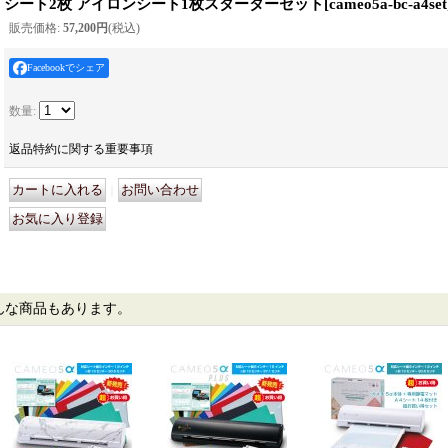
シート2枚 アイロンシート1枚スターターセット
[
cameo5a-bc-a4set
販売価格
:
57,200円
(税込)
Facebookでシェア
数量
:
返品特約に関する重要事項
｜
んな商品もあります。