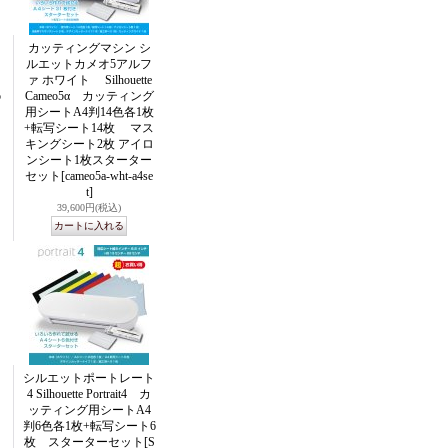
カッティングマシン シ
ルエットカメオ5アルフ
ァ ホワイト Silhouette
o
Cameo5α カッティング
用シートA4判14色各1枚
+転写シート14枚 マス
キングシート2枚 アイロ
ンシート1枚スターター
セット
[cameo5a-wht-a4se
t]
39,600円
(税込)
シルエットポートレート
4 Silhouette Portrait4 カ
ッティング用シートA4
判6色各1枚+転写シート6
枚 スターターセット
[S