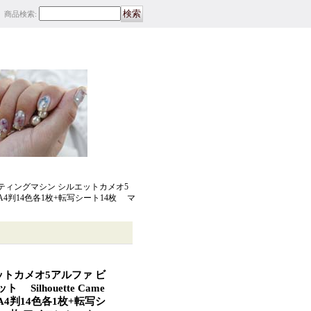
商品検索
:
ティングマシン シルエットカメオ5
トA4判14色各1枚+転写シート14枚 マ
トカメオ5アルファ ビ
ilhouette Came
4判14色各1枚+転写シ