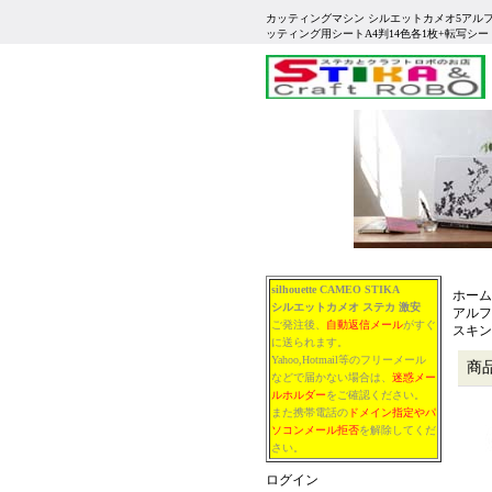
カッティングマシン シルエットカメオ5アルファ ビ
ッティング用シートA4判14色各1枚+転写シ
silhouette CAMEO STIKA
ホーム
シルエットカメオ
ステカ
激安
アルフ
ご発注後、
自動返信メール
がすぐ
スキン
に送られます。
Yahoo,Hotmail等のフリーメール
商
などで届かない場合は、
迷惑メー
ルホルダー
をご確認ください。
また携帯電話の
ドメイン指定やパ
ソコンメール拒否
を解除してくだ
さい。
ログイン