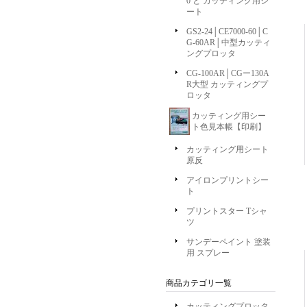
0 と カッティング用シ
ート
GS2-24│CE7000-60│C
G-60AR│中型カッティ
ングプロッタ
CG-100AR│CGー130A
R大型 カッティングプ
ロッタ
カッティング用シー
ト色見本帳【印刷】
カッティング用シート
原反
アイロンプリントシー
ト
プリントスター Tシャ
ツ
サンデーペイント 塗装
用 スプレー
商品カテゴリ一覧
カッティングプロッタ