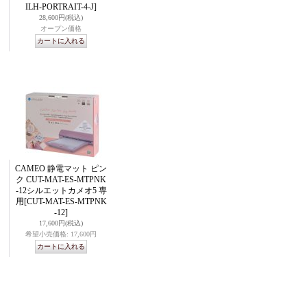
枚
ILH-PORTRAIT-4-J]
28,600円
(税込)
オープン価格
ワ
CAMEO 静電マット ピン
ク CUT-MAT-ES-MTPNK
-12シルエットカメオ5 専
用
[CUT-MAT-ES-MTPNK
-12]
17,600円
(税込)
希望小売価格
:
17,600円