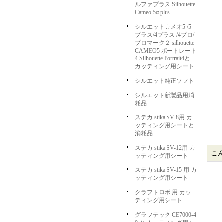
ルファプラス Silhouette
Cameo 5α plus
シルエットカメオ5 /5
プラス/4プラス /4プロ/
プロマーク２ silhouette
CAMEO5 ポートレート
4 Silhouette Portrait4と
カッティング用シート
シルエット純正ソフト
シルエット新製品用消
耗品
ステカ stika SV-8用 カ
ッティング用シートと
消耗品
ステカ stika SV-12用 カ
こ
ッティング用シート
ステカ stika SV-15 用 カ
ッティング用シート
クラフトロボ 用 カッ
ティング用シート
グラフテック CE7000-4