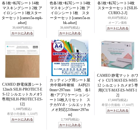
各1枚+転写シート14枚
色各1枚+転写シート14枚
各1枚+転写シート14
マスキングシート2枚 ア
マスキングシート2枚 ア
スターターセット
[SILH-
イロンシート1枚スター
イロンシート1枚 スタ
CURIO-2-J]
ターセット
[cameo5a-mpk-
ーターセット
[cameo5a-m
69,850円
(税込)
a4set]
bk-a4set]
オープン価格
39,600円
(税込)
39,600円
(税込)
CAMEO 静電マット ホ
カッティング用シート屋
イト CUT-MAT-ES-WHT-
CAMEO 静電保護シート
外中期4年耐候 A4判21
12 シルエットカメオ5 専
12inch SILH-PROTECT-E
0mm×297mm 14色 各1
用
[CUT-MAT-ES-WHT-1
S-12 シルエットカメオ5
枚+アプリケーションシ
2]
専用
[SILH-PROTECT-ES-
ート14枚入りセット ス
17,600円
(税込)
12]
テカSV-8・シルエットカ
希望小売価格
:
17,600円
1,188円
(税込)
メオ対応
[210mm×297m
希望小売価格
:
1,320円
m]
2,730円
(税込)