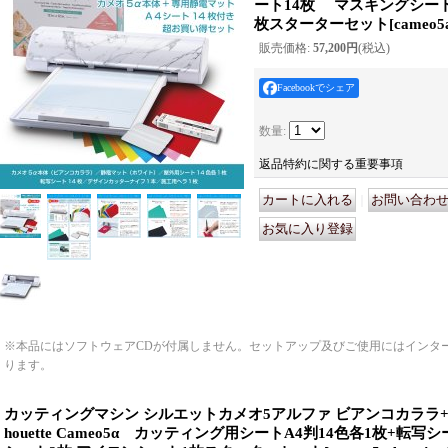
ート14枚 マスキングシート
枚スターターセット
[
cameo5a
販売価格
:
57,200円
(税込)
Facebookでシェア
数量
:
返品特約に関する重要事項
｜
※本品にはソフトウェアCDが付属しません。セットアップ及びご使用にはインタ
ります。
カッティングマシン シルエットカメオ5アルファ ビアンコカララ+
houette Cameo5α カッティング用シートA4判14色各1枚+転