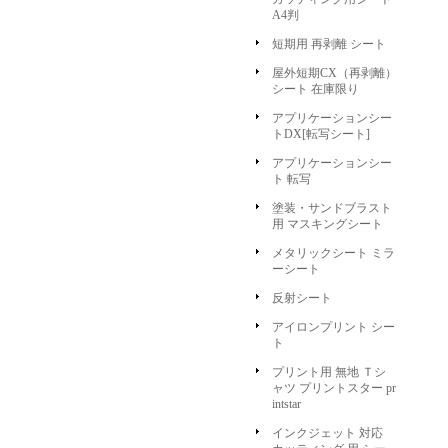
A4判
短期用 再剥離 シート
屋外短期CX（再剥離）
シート 在庫限り
アプリケーションシー
トDX[転写シート]
アプリケーションシー
ト 転写
塗装・サンドブラスト
用 マスキングシート
メタリックシート ミラ
ーシート
反射シート
アイロンプリント シー
ト
プリント用 無地 Ｔシ
ャツ プリントスター pr
intstar
インクジェット 対応