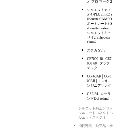
オ プロ マーク２
シルエットカメ
オ4 /PLUS/PRO s
ilhouette CAMEO
ポートレート3 S
ilhouette Portrait
シルエットキュ
リオ2 Silhouette
Curio2
ステカ SV-8
CE7000-40│CE7
000-60│グラフ
テック
CG-60AR│CG-1
00AR│ミマキエ
ンジニアリング
GS2-24│ローラ
ンドDG roland
シルエット純正ソフト
シルエットコネクト シ
ルエットスタジオ
消耗部品 純正品・社