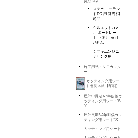
外品 替刃
ステカ ローラン
ドDG 用 替刃 消
耗品
シルエットカメ
オ ポートレー
ト CE 用 替刃
消耗品
ミマキエンジニ
アリング用
施工用品・ＮＴカッタ
ー
カッティング用シー
ト色見本帳【印刷】
屋外中長期3-5年耐候カ
ッティング用シート35
00
屋外長期5-7年耐候カッ
ティング用シートEX
カッティング用シート
カッティング用シート