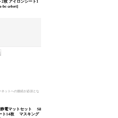
2枚 アイロンシート1
-bc-a4set
]
ーネットへの接続が必須とな
静電マットセット Sil
写シート14枚 マスキング