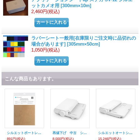
ットカメオ用
[
300mm×10m
]
2,460円
(税込)
ラバーシート一般用[在庫限りご注文時に品切れの
場合があります]
[
305mm×50cm
]
1,050円
(税込)
こんな商品もあります。
シルエットポートレート4 対応 静電保護シート8インチ×12.5インチ
再値下げ 中古 シルエットオートシートフィーダーレター SHEET-FEEDER-LETTER
シルエットオートシートフィーダーA3プラス SHEET-FEEDER-A3PLUS
891円
(税込)
8,000円
(税込)
15,246円
(税込)