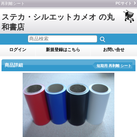
再剥離シート
PCサイト
ステカ・シルエットカメオ の丸
和書店
ログイン
新規登録はこちら
お問い合せ
商品詳細
短期用 再剥離 シート