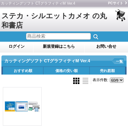
カッティングソフト CTグラフィティM Ver.4
PCサイト
ステカ・シルエットカメオ の丸
和書店
ログイン
新規登録はこちら
お問い合せ
カッティングソフト CTグラフィティM Ver.4
一覧
おすすめ順
価格の安い順
売れ筋順
表示件数
: