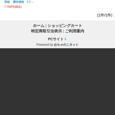
再販 優待価格 CTグラフィティM ver.4 クラフトロボ、キュリオ2非対応
7,700円
(税込)
(1件/1件)
ホーム
|
ショッピングカート
特定商取引法表示
|
ご利用案内
PCサイト
Powered by
おちゃのこネット